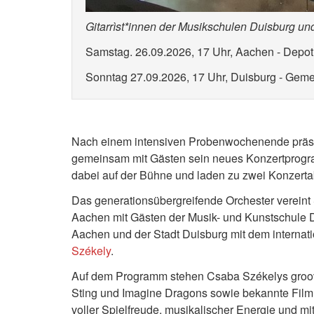
Gitarrìst*innen der Musikschulen Duisburg u
Samstag. 26.09.2026, 17 Uhr, Aachen - Depot
Sonntag 27.09.2026, 17 Uhr, Duisburg - Gem
Nach einem intensiven Probenwochenende präsen
gemeinsam mit Gästen sein neues Konzertprogram
dabei auf der Bühne und laden zu zwei Konzert
Das generationsübergreifende Orchester vereint 
Aachen mit Gästen der Musik- und Kunstschule Du
Aachen und der Stadt Duisburg mit dem internati
Székely
.
Auf dem Programm stehen Csaba Székelys groov
Sting und Imagine Dragons sowie bekannte Film
voller Spielfreude, musikalischer Energie und mi