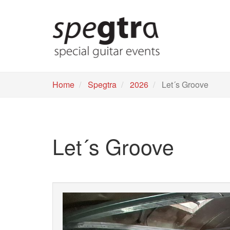
Skip
to
main
content
Home
Spegtra
2026
Let´s Groove
Let´s Groove