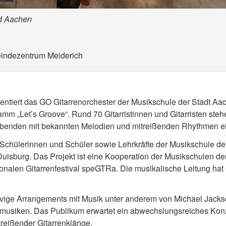
nd Aachen
eindezentrum Meiderich
tiert das GO Gitarrenorchester der Musikschule der Stadt Aa
m „Let’s Groove“. Rund 70 Gitarristinnen und Gitarristen steh
abenden mit bekannten Melodien und mitreißenden Rhythmen ei
Schülerinnen und Schüler sowie Lehrkräfte der Musikschule de
isburg. Das Projekt ist eine Kooperation der Musikschulen der
onalen Gitarrenfestival speGTRa. Die musikalische Leitung hat
ige Arrangements mit Musik unter anderem von Michael Jacks
musiken. Das Publikum erwartet ein abwechslungsreiches Kon
treißender Gitarrenklänge.