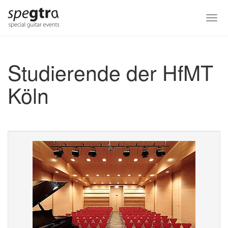
Skip
to
Togg
main
navi
content
Studierende der HfMT
Köln