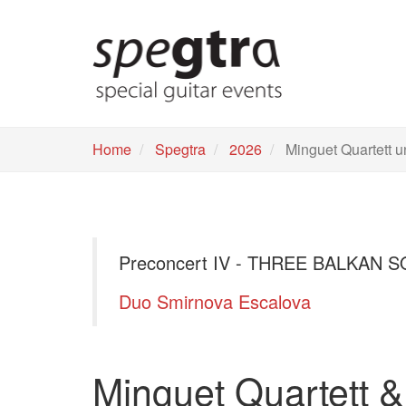
Skip
to
main
content
Home
Spegtra
2026
Minguet Quartett u
Preconcert IV - THREE BALKAN S
Duo Smirnova Escalova
Minguet Quartett &