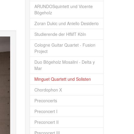
ARUNDOSquintett und Vicente
Bögeholz
Zoran Dukic und Aniello Desiderio
Studierende der HfMT Köln
Cologne Guitar Quartet - Fusion
Project
Duo Bögeholz Mosalini - Delta y
Mar
Minguet Quartett und Solisten
Chordophon X
Preconcerts
Preconcert I
Preconcert II
Preconcert III