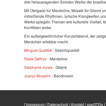
drei herausragenden Solisten Werke der brasili
Mit Obrigado für Mandoline, Mosaik für Gitarre u
mitreißende Rhythmen, lyrische Klangwelten und E
Werke spiegeln Themen wie kulturelle Vielfalt, I
Konflikten wider.
Ein außergewöhnlicher Konzertabend, der zeitg
Menschen erlebbar macht.
Minguet Quartett
- Streichquartett
Rada Geffroy
- Mandoline
Stephanie Jones
- Gitarre
Juanjo Mosalini
- Bandoneón
[ Impressum
|
Datenschutz
|
Kontakt
|
speGTRa
]