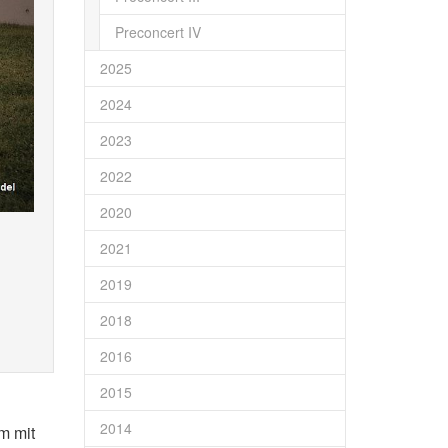
Preconcert IV
2025
2024
2023
2022
2020
2021
2019
2018
2016
2015
2014
m mit