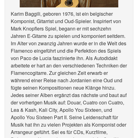
Karim Baggili, geboren 1976, ist ein belgischer
Komponist, Gitarrist und Oud-Spieler. Inspiriert von
Mark Knopflers Spiel, begann er mit sechzehn
Jahren E-Gitarre zu spielen und komponiert seitdem.
Im Alter von zwanzig Jahren wurde er in die Welt des
Flamenco eingeführt und die Perfektion des Spiels
von Paco de Lucia faszinierte ihn. Als Autodidakt
arbeitete er hart an den verschiedenen Techniken der
Flamencogitarre. Zur gleichen Zeit erwarb er
während einer Reise nach Jordanien eine Oud und
fügte seinen Kompositionen neue Klänge hinzu.
Jedes seiner Alben ergänzt das nächste und baut auf
der vorherigen Musik auf: Douar, Cuatro con Cuatro,
Lea & Kash, Kali City, Apollo You Sixteen, und
Apollo You Sixteen Part II. Seine Leidenschaft für
Musik hat ihn zu vielen Projekten als Komponist oder
Arrangeur geführt. Sei es für CDs, Kurzfilme,