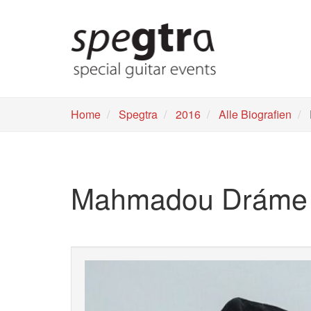
Skip
to
main
content
Home
Spegtra
2016
Alle Biografien
Mahmadou Dráme