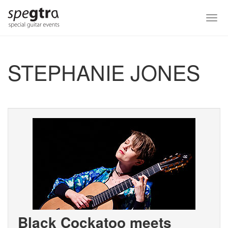
Skip
to
Togg
main
navi
content
STEPHANIE JONES
Black Cockatoo meets