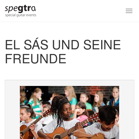
Skip
to
Togg
main
navi
content
EL SÁS UND SEINE
FREUNDE