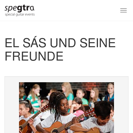
Skip
to
Togg
main
navi
content
EL SÁS UND SEINE
FREUNDE