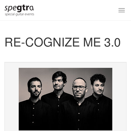
Skip
to
Togg
main
navi
content
RE-COGNIZE ME 3.0