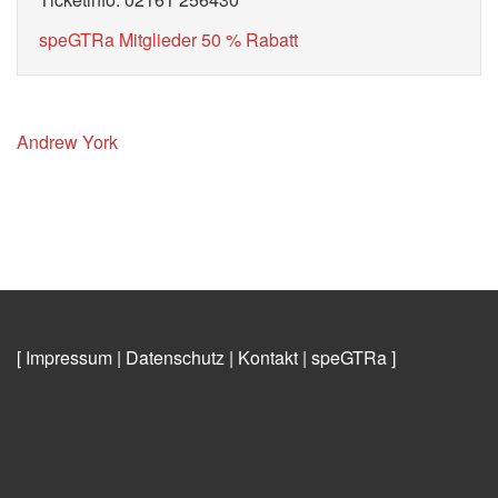
speGTRa Mitglieder 50 % Rabatt
Andrew York
[ Impressum
|
Datenschutz
|
Kontakt
|
speGTRa
]