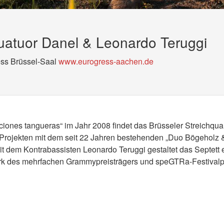
uatuor Danel & Leonardo Teruggi
ess Brüssel-Saal
www.eurogress-aachen.de
ones tangueras“ im Jahr 2008 findet das Brüsseler Streichquar
rojekten mit dem seit 22 Jahren bestehenden „Duo Bögeholz 
t dem Kontrabassisten Leonardo Teruggi gestaltet das Septett 
k des mehrfachen Grammypreisträgers und speGTRa-Festival