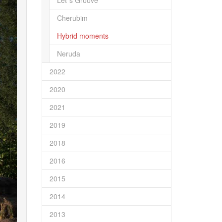
Let´s Groove
Cherubim
Hybrid moments
Neruda
2022
2020
2021
2019
2018
2016
2015
2014
2013