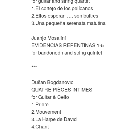
for guitar and string quartet
1.El cortejo de los pelícanos
2.Ellos esperan …. son buitres
3.Una pequeña serenata matutina
Juanjo Mos
EVIDENCIAS REPENTINAS 1-5
for bandoneón and string quintet
***
Dušan Bogdanovi
QUATRE PIÈCES INTIMES
for Guitar & Cello
1.Priere
2.Mouvement
3.La Harpe de David
4.Chant