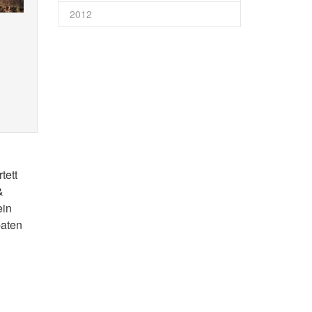
2012
tett
&
ein
paten