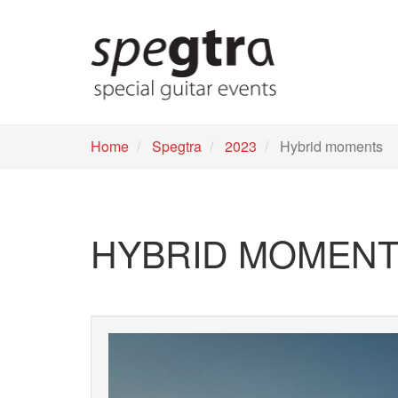
Skip
to
main
content
Home
Spegtra
2023
Hybrid moments
HYBRID MOMEN