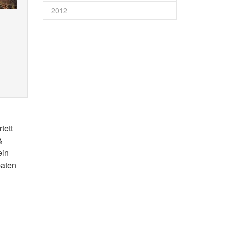
2012
tett
&
ein
paten