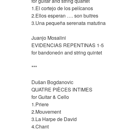
for guitar and string quartet
1.El cortejo de los pelícanos
2.Ellos esperan …. son buitres
3.Una pequeña serenata matutina
Juanjo Mos
EVIDENCIAS REPENTINAS 1-5
for bandoneón and string quintet
***
Dušan Bogdanovi
QUATRE PIÈCES INTIMES
for Guitar & Cello
1.Priere
2.Mouvement
3.La Harpe de David
4.Chant