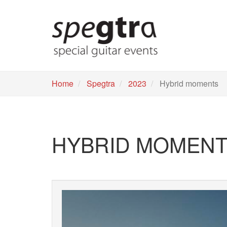
Skip
to
main
content
Home
Spegtra
2023
Hybrid moments
HYBRID MOMEN