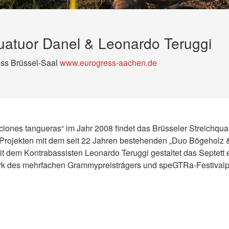
uatuor Danel & Leonardo Teruggi
ess Brüssel-Saal
www.eurogress-aachen.de
ones tangueras“ im Jahr 2008 findet das Brüsseler Streichquar
rojekten mit dem seit 22 Jahren bestehenden „Duo Bögeholz 
t dem Kontrabassisten Leonardo Teruggi gestaltet das Septett 
k des mehrfachen Grammypreisträgers und speGTRa-Festival