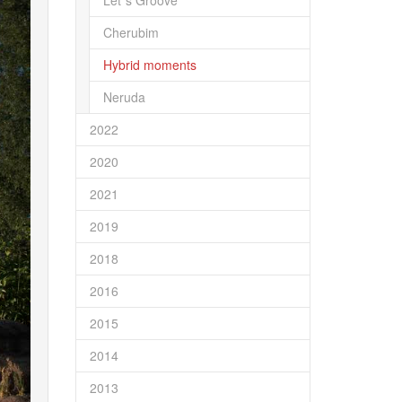
Let´s Groove
Cherubim
Hybrid moments
Neruda
2022
2020
2021
2019
2018
2016
2015
2014
2013