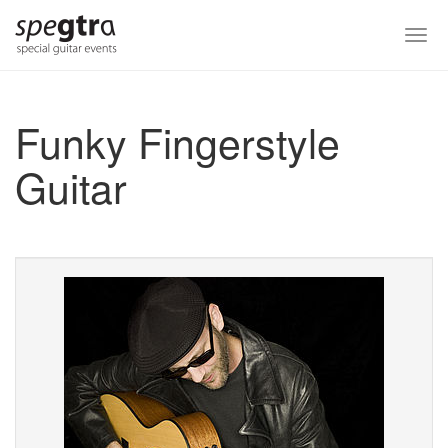
Skip
to
Togg
main
navi
content
Funky Fingerstyle
Guitar