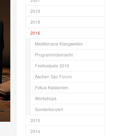
2021
2019
2018
2016
Mediterrane Klangwelten
Programmübersicht
Festivalpate 2016
Aachen Sáz Forum
Fokus Katalonien
Workshops
Sonderkonzert
2015
2014