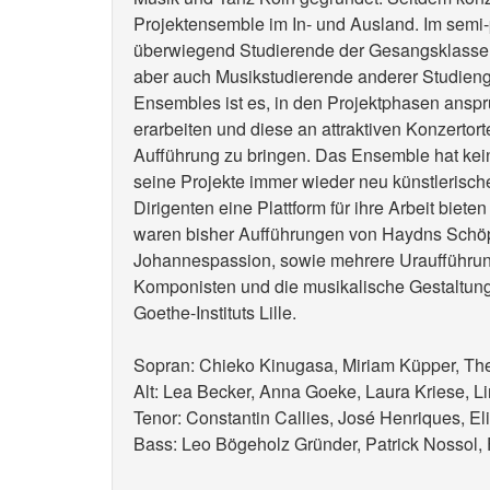
Projektensemble im In- und Ausland. Im semi
überwiegend Studierende der Gesangsklassen
aber auch Musikstudierende anderer Studieng
Ensembles ist es, in den Projektphasen anspr
erarbeiten und diese an attraktiven Konzertor
Aufführung zu bringen. Das Ensemble hat kein
seine Projekte immer wieder neu künstlerisch
Dirigenten eine Plattform für ihre Arbeit bie
waren bisher Aufführungen von Haydns Schö
Johannespassion, sowie mehrere Uraufführu
Komponisten und die musikalische Gestaltung
Goethe-Instituts Lille.
Sopran: Chieko Kinugasa, Miriam Küpper, The
Alt: Lea Becker, Anna Goeke, Laura Kriese, L
Tenor: Constantin Callies, José Henriques, El
Bass: Leo Bögeholz Gründer, Patrick Nossol,