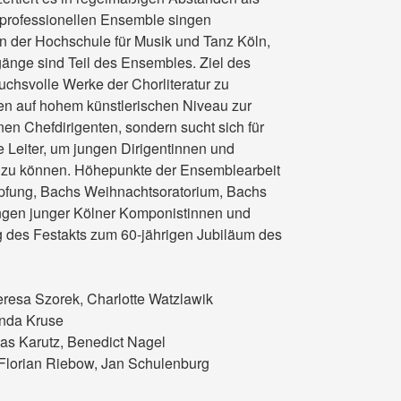
-professionellen Ensemble singen
 der Hochschule für Musik und Tanz Köln,
änge sind Teil des Ensembles. Ziel des
uchsvolle Werke der Chorliteratur zu
ten auf hohem künstlerischen Niveau zur
en Chefdirigenten, sondern sucht sich für
e Leiter, um jungen Dirigentinnen und
ten zu können. Höhepunkte der Ensemblearbeit
pfung, Bachs Weihnachtsoratorium, Bachs
ngen junger Kölner Komponistinnen und
 des Festakts zum 60-jährigen Jubiläum des
resa Szorek, Charlotte Watzlawik
inda Kruse
ias Karutz, Benedict Nagel
 Florian Riebow, Jan Schulenburg