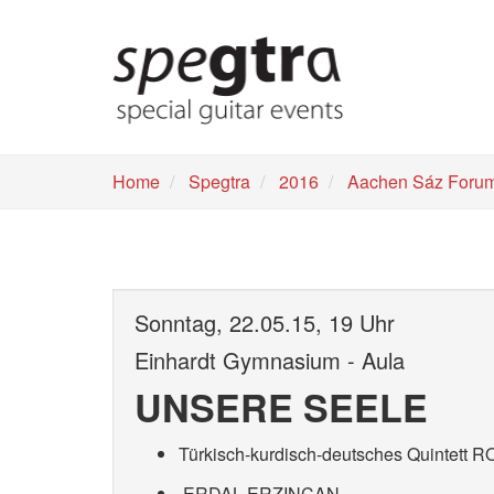
Skip
to
main
content
Home
Spegtra
2016
Aachen Sáz Foru
Sonntag, 22.05.15, 19 Uhr
Einhardt Gymnasium - Aula
UNSERE SEELE
Türkisch-kurdisch-deutsches Quintett 
ERDAL ERZINCAN