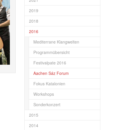
2021
2019
2018
2016
Mediterrane Klangwelten
Programmübersicht
Festivalpate 2016
Aachen Sáz Forum
Fokus Katalonien
Workshops
Sonderkonzert
2015
2014