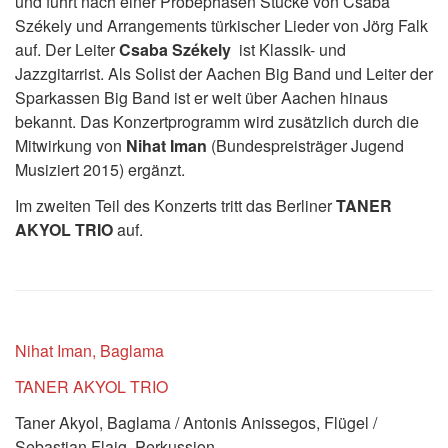
und führt nach einer Probephasen Stücke von Csaba
Székely und Arrangements türkischer Lieder von Jörg Falk
auf. Der Leiter
Csaba Székely
ist Klassik- und
Jazzgitarrist. Als Solist der Aachen Big Band und Leiter der
Sparkassen Big Band ist er weit über Aachen hinaus
bekannt. Das Konzertprogramm wird zusätzlich durch die
Mitwirkung von
Nihat Iman
(Bundespreisträger Jugend
Musiziert 2015) ergänzt.
Im zweiten Teil des Konzerts tritt das Berliner
TANER
AKYOL TRIO
auf.
Nihat Iman, Baglama
TANER AKYOL TRIO
Taner Akyol, Baglama / Antonis Anissegos, Flügel /
Sebastian Flaig, Perkussion