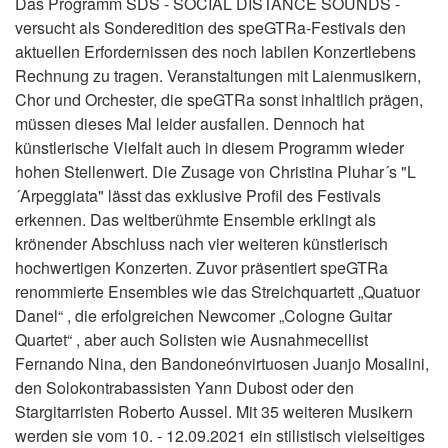
Das Programm SDS - SOCIAL DISTANCE SOUNDS -
versucht als Sonderedition des speGTRa-Festivals den
aktuellen Erfordernissen des noch labilen Konzertlebens
Rechnung zu tragen. Veranstaltungen mit Laienmusikern,
Chor und Orchester, die speGTRa sonst inhaltlich prägen,
müssen dieses Mal leider ausfallen. Dennoch hat
künstlerische Vielfalt auch in diesem Programm wieder
hohen Stellenwert. Die Zusage von Christina Pluhar´s "L
´Arpeggiata" lässt das exklusive Profil des Festivals
erkennen. Das weltberühmte Ensemble erklingt als
krönender Abschluss nach vier weiteren künstlerisch
hochwertigen Konzerten. Zuvor präsentiert speGTRa
renommierte Ensembles wie das Streichquartett „Quatuor
Danel“ , die erfolgreichen Newcomer „Cologne Guitar
Quartet“ , aber auch Solisten wie Ausnahmecellist
Fernando Nina, den Bandoneónvirtuosen Juanjo Mosalini,
den Solokontrabassisten Yann Dubost oder den
Stargitarristen Roberto Aussel. Mit 35 weiteren Musikern
werden sie vom 10. - 12.09.2021 ein stilistisch vielseitiges