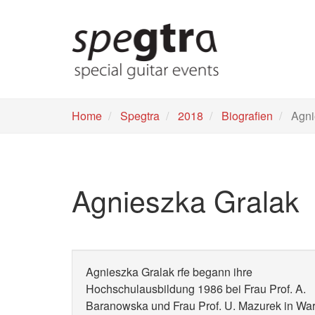
Skip
to
main
content
Home
Spegtra
2018
Biografien
Agni
Agnieszka Gralak
Agnieszka Gralak rfe begann ihre
Hochschulausbildung 1986 bei Frau Prof. A.
Baranowska und Frau Prof. U. Mazurek in Wa