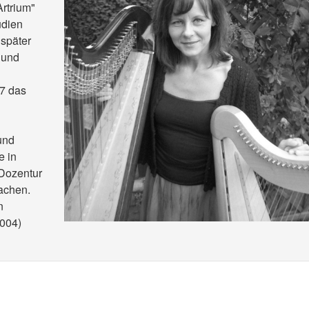
Artrium"
udien
 später
t und
97 das
und
e in
 Dozentur
achen.
n
004)