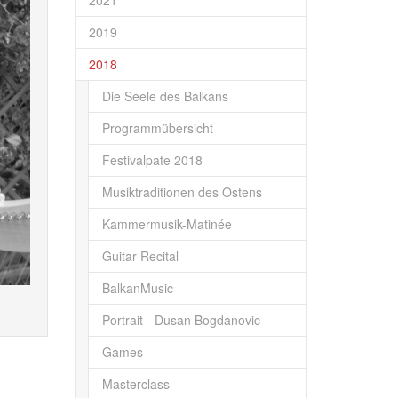
2021
2019
2018
Die Seele des Balkans
Programmübersicht
Festivalpate 2018
Musiktraditionen des Ostens
Kammermusik-Matinée
Guitar Recital
BalkanMusic
Portrait - Dusan Bogdanovic
Games
Masterclass