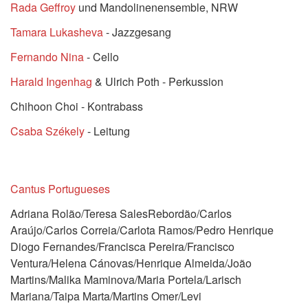
Rada Geffroy
und Mandolinenensemble, NRW
Tamara Lukasheva
- Jazzgesang
Fernando Nina
- Cello
Harald Ingenhag
& Ulrich Poth - Perkussion
Chihoon Choi - Kontrabass
Csaba Székely
- Leitung
Cantus Portugueses
Adriana Rolão/Teresa SalesRebordão/Carlos
Araújo/Carlos Correia/Carlota Ramos/Pedro Henrique
Diogo Fernandes/Francisca Pereira/Francisco
Ventura/Helena Cánovas/Henrique Almeida/João
Martins/Malika Maminova/Maria Portela/Larisch
Mariana/Taipa Marta/Martins Omer/Levi