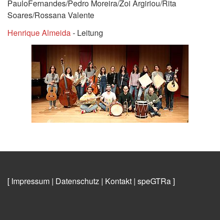
PauloFernandes/Pedro Moreira/Zoi Argiriou/Rita
Soares/Rossana Valente
Henrique Almeida
- Leitung
[ Impressum
|
Datenschutz
|
Kontakt
|
speGTRa
]