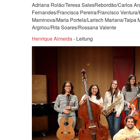
Adriana Rolão/Teresa SalesRebordão/Carlos Ar
Fernandes/Francisca Pereira/Francisco Ventura
Maminova/Maria Portela/Larisch Mariana/Taipa 
Argiriou/Rita Soares/Rossana Valente
Henrique Almeida
- Leitung