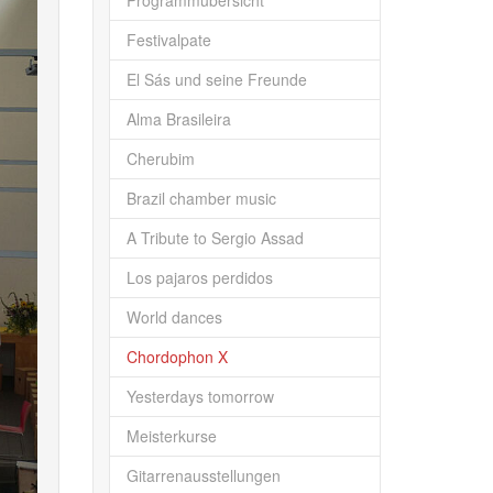
Programmübersicht
Festivalpate
El Sás und seine Freunde
Alma Brasileira
Cherubim
Brazil chamber music
A Tribute to Sergio Assad
Los pajaros perdidos
World dances
Chordophon X
Yesterdays tomorrow
Meisterkurse
Gitarrenausstellungen