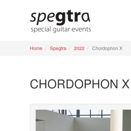
Skip
to
main
content
Home
Spegtra
2022
Chordophon X
CHORDOPHON X