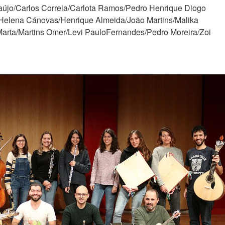
aújo/Carlos Correia/Carlota Ramos/Pedro Henrique Diogo
/Helena Cánovas/Henrique Almeida/João Martins/Malika
Marta/Martins Omer/Levi PauloFernandes/Pedro Moreira/Zoi