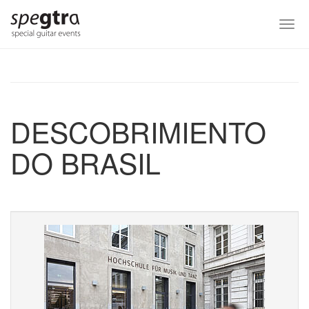
Skip
to
Togg
main
navi
content
DESCOBRIMIENTO
DO BRASIL