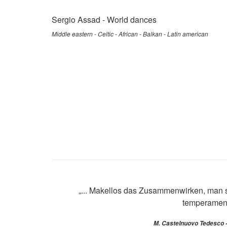
Sergio Assad
-
World dances
Middle eastern - Celtic - African - Balkan - Latin american
„... Makellos das Zusammenwirken, man s
temperamentv
M. Castelnuovo Tedesco -