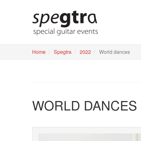
Skip
to
main
content
Home
Spegtra
2022
World dances
WORLD DANCES