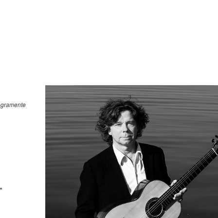
legramente
ra"