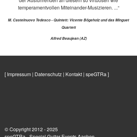
der Ausführenden an diesem so virtuosen wie
temperamentvollen Miteinander-Musizieren. ...“
M. Castelnuovo Tedesco - Quintett: Vicente Bögeholz und das Minguet
Quartett
Alfred Beaujean (AZ)
[ Impressum
|
Datenschutz
|
Kontakt
|
speGTRa
]
© Copyright 2012 - 2025
speGTRa - Special Guitar Events Aachen