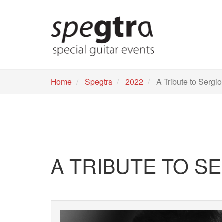
Skip
to
main
content
Home
Spegtra
2022
A Tribute to Sergi
A TRIBUTE TO S