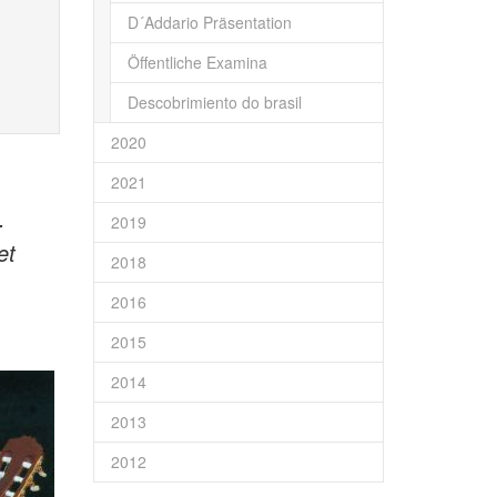
D´Addario Präsentation
Öffentliche Examina
Descobrimiento do brasil
2020
2021
.
2019
et
2018
2016
2015
2014
2013
2012