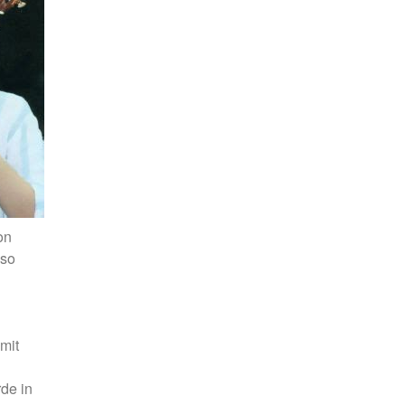
on
 so
mit
de in