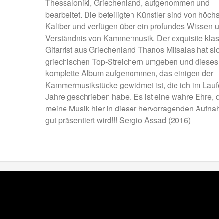
Thessaloniki, Griechenland, aufgenommen und
bearbeitet. Die beteiligten Künstler sind von höch
Kaliber und verfügen über ein profundes Wissen 
Verständnis von Kammermusik. Der exquisite kla
Gitarrist aus Griechenland Thanos Mitsalas hat sic
griechischen Top-Streichern umgeben und dieses
komplette Album aufgenommen, das einigen der
Kammermusikstücke gewidmet ist, die ich im Lauf
Jahre geschrieben habe. Es ist eine wahre Ehre, 
meine Musik hier in dieser hervorragenden Aufn
gut präsentiert wird!!! Sergio Assad (2016)