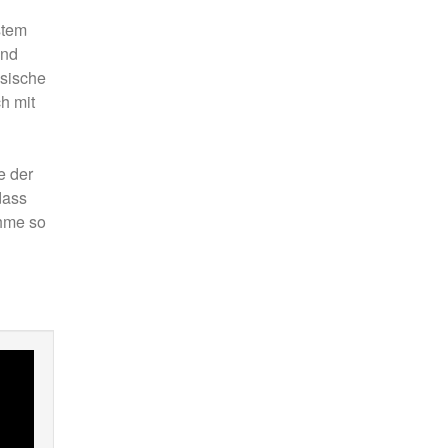
stem
und
ssische
h mit
e der
dass
ahme so