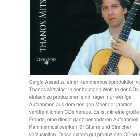
Sergio Assad zu einer Kammermusikproduktion v
Thanos Mitsalas: In der heutigen Welt, in der CDs
einfach zu produzieren sind, ragen nur wenige
Aufnahmen aus dem riesigen Meer der jährlich
veröffentlichten CDs heraus. Es ist mir eine große
Freude, eine dieser ganz besonderen Aufnahmen 
Kammermusikwerken für Gitarre und Streicher
vorzustellen. Diese extrem gut produzierte CD wur