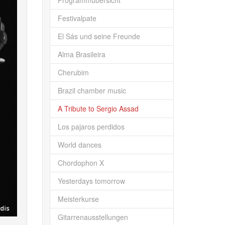
Programmübersicht
Festivalpate
El Sás und seine Freunde
Alma Brasileira
Cherubim
Brazil chamber music
A Tribute to Sergio Assad
Los pajaros perdidos
World dances
Chordophon X
Yesterdays tomorrow
Meisterkurse
Gitarrenausstellungen