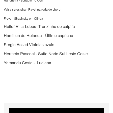
Rancheira - Scriabin no CGT
Valsa seresteira - Ravel na roda de choro
Frevo - Stravinsky em Olinda
Heitor Villa-Lobos- Trenzinho do caipira
Hamilton de Holanda - Último capricho
Sergio Assad Violetas azuis
Hermeto Pascoal - Suite Norte Sul Leste Oeste
Yamandu Costa - Luciana