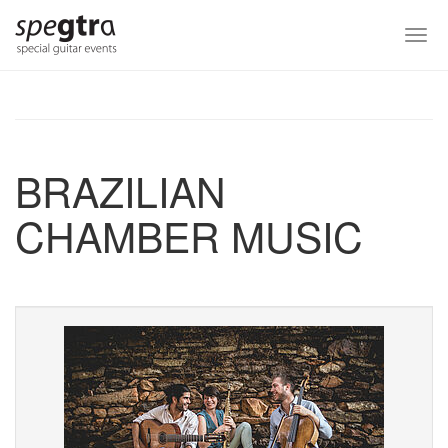
Skip
to
Togg
main
navi
content
BRAZILIAN
CHAMBER MUSIC