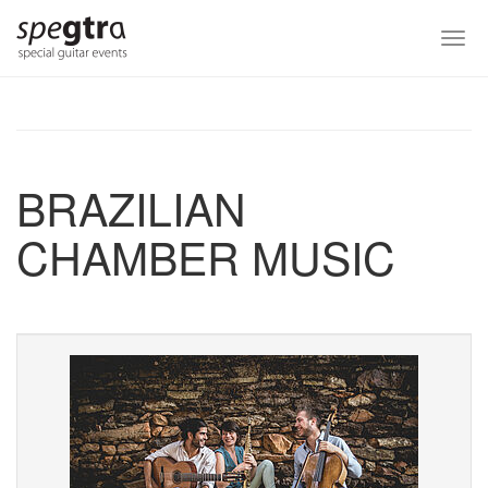
Skip
to
Togg
main
navi
content
BRAZILIAN
CHAMBER MUSIC