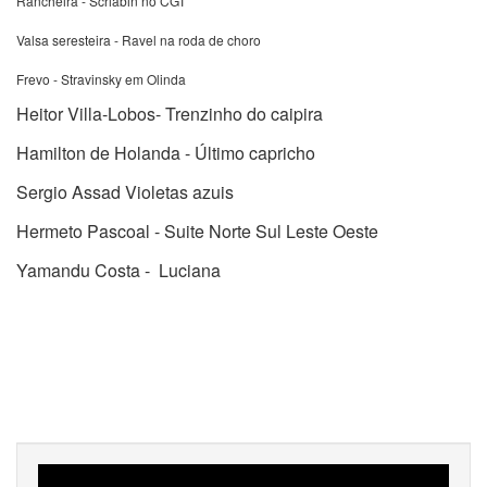
Rancheira - Scriabin no CGT
Valsa seresteira - Ravel na roda de choro
Frevo - Stravinsky em Olinda
Heitor Villa-Lobos- Trenzinho do caipira
Hamilton de Holanda - Último capricho
Sergio Assad Violetas azuis
Hermeto Pascoal - Suite Norte Sul Leste Oeste
Yamandu Costa - Luciana