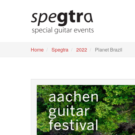
Skip
to
main
content
Home
Spegtra
2022
Planet Brazil