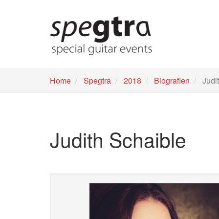
Skip
to
main
content
Home
Spegtra
2018
Biografien
Judit
Judith Schaible