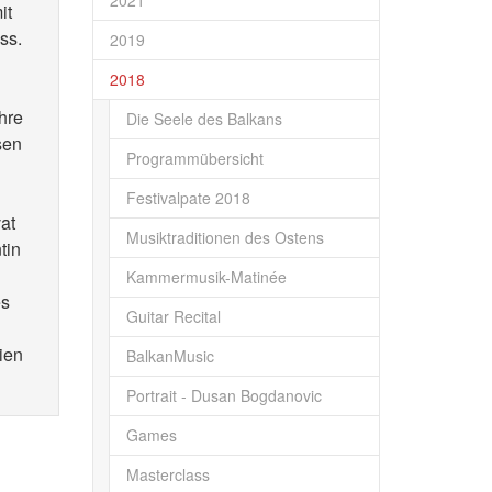
2021
it
ss.
2019
2018
hre
Die Seele des Balkans
sen
Programmübersicht
Festivalpate 2018
at
Musiktraditionen des Ostens
tin
Kammermusik-Matinée
es
Guitar Recital
lien
BalkanMusic
Portrait - Dusan Bogdanovic
Games
Masterclass