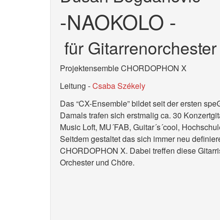
-NAOKOLO -
für Gitarrenorchester
Projektensemble CHORDOPHON X
Leitung -
Csaba Székely
Das “CX-Ensemble” bildet seit der ersten spe
Damals trafen sich erstmalig ca. 30 Konzertgi
Music Loft, MU´FAB, Guitar´s´cool, Hochschul
Seitdem gestaltet das sich immer neu defini
CHORDOPHON X. Dabei treffen diese Gitarrist
Orchester und Chöre.