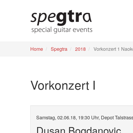
Skip
to
main
content
Home
Spegtra
2018
Vorkonzert 1 Naok
Vorkonzert I
Samstag, 02.06.18, 19:30 Uhr, Depot Talstra
Dusan Bogdanovic