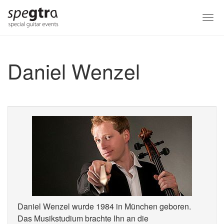
Skip
to
Togg
main
navi
content
Daniel Wenzel
Daniel Wenzel wurde 1984 in München geboren.
Das Musikstudium brachte Ihn an die