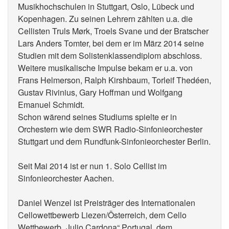
Musikhochschulen in Stuttgart, Oslo, Lübeck und
Kopenhagen. Zu seinen Lehrern zählten u.a. die
Cellisten Truls Mørk, Troels Svane und der Bratscher
Lars Anders Tomter, bei dem er im März 2014 seine
Studien mit dem Solistenklassendiplom abschloss.
Weitere musikalische Impulse bekam er u.a. von
Frans Helmerson, Ralph Kirshbaum, Torleif Thedéen,
Gustav Rivinius, Gary Hoffman und Wolfgang
Emanuel Schmidt.
Schon wärend seines Studiums spielte er in
Orchestern wie dem SWR Radio-Sinfonieorchester
Stuttgart und dem Rundfunk-Sinfonieorchester Berlin.
Seit Mai 2014 ist er nun 1. Solo Cellist im
Sinfonieorchester Aachen.
Daniel Wenzel ist Preisträger des Internationalen
Cellowettbewerb Liezen/Österreich, dem Cello
Wettbewerb „Julio Cardona“ Portugal, dem