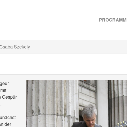
PROGRAMM
Csaba Szekely
geur.
 mit
en Gespür
.
zunächst
an der