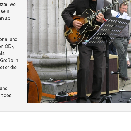
tzte, wo
 sein
en ab.
ional und
en CD-,
Als
 Größe in
et er die
 und
it des