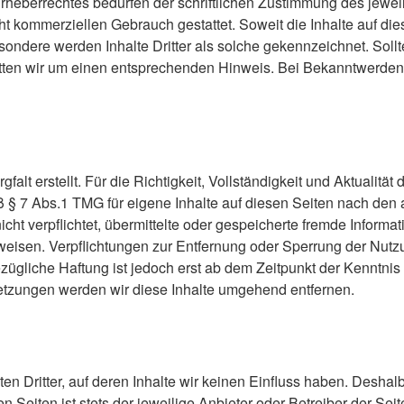
heberrechtes bedürfen der schriftlichen Zustimmung des jewei
cht kommerziellen Gebrauch gestattet. Soweit die Inhalte auf dies
sondere werden Inhalte Dritter als solche gekennzeichnet. Sollt
tten wir um einen entsprechenden Hinweis. Bei Bekanntwerden 
falt erstellt. Für die Richtigkeit, Vollständigkeit und Aktualit
 § 7 Abs.1 TMG für eigene Inhalte auf diesen Seiten nach den 
nicht verpflichtet, übermittelte oder gespeicherte fremde Info
hinweisen. Verpflichtungen zur Entfernung oder Sperrung der Nu
zügliche Haftung ist jedoch erst ab dem Zeitpunkt der Kenntnis
tzungen werden wir diese Inhalte umgehend entfernen.
n Dritter, auf deren Inhalte wir keinen Einfluss haben. Deshal
 Seiten ist stets der jeweilige Anbieter oder Betreiber der Seit