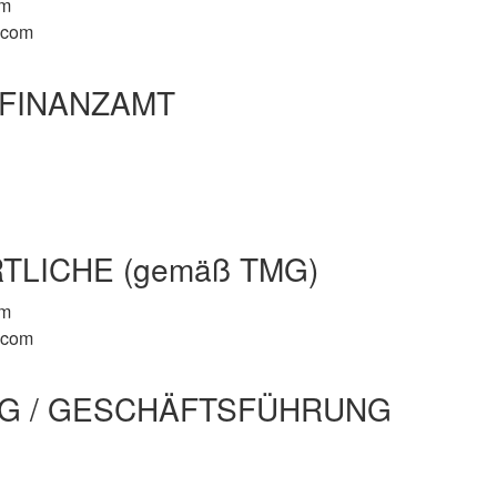
om
.com
/ FINANZAMT
TLICHE (gemäß TMG)
om
.com
NG / GESCHÄFTSFÜHRUNG