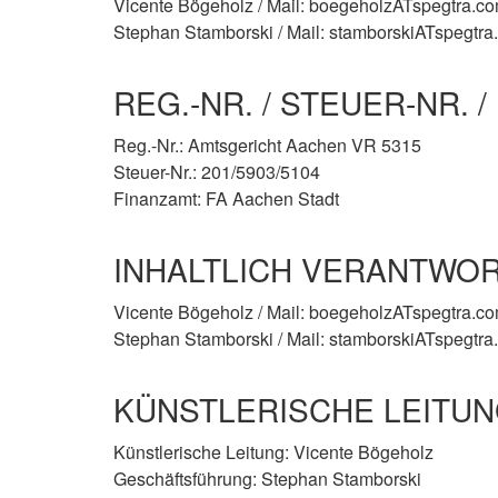
Vicente Bögeholz / Mail: boegeholzATspegtra.c
Stephan Stamborski / Mail: stamborskiATspegtra
REG.-NR. / STEUER-NR. 
Reg.-Nr.: Amtsgericht Aachen VR 5315
Steuer-Nr.: 201/5903/5104
Finanzamt: FA Aachen Stadt
INHALTLICH VERANTWOR
Vicente Bögeholz / Mail: boegeholzATspegtra.c
Stephan Stamborski / Mail: stamborskiATspegtra
KÜNSTLERISCHE LEITU
Künstlerische Leitung: Vicente Bögeholz
Geschäftsführung: Stephan Stamborski