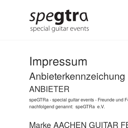
Skip
to
main
content
Impressum
Anbieterkennzeichung
ANBIETER
speGTRa - special guitar events - Freunde und Fö
nachfolgend genannt: speGTRa e.V.
Marke AACHEN GUITAR F