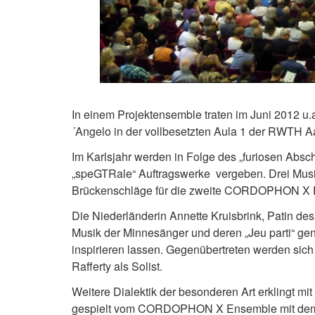
In einem Projektensemble traten im Juni 2012 u.
´Angelo in der vollbesetzten Aula 1 der RWTH A
Im Karlsjahr werden in Folge des „furiosen Abs
„speGTRale“ Auftragswerke vergeben. Drei Musik
Brückenschläge für die zweite CORDOPHON X E
Die Niederländerin Annette Kruisbrink, Patin des
Musik der Minnesänger und deren „Jeu parti“ gena
inspirieren lassen. Gegenübertreten werden sich
Rafferty als Solist.
Weitere Dialektik der besonderen Art erklingt m
gespielt vom CORDOPHON X Ensemble mit dem Fr