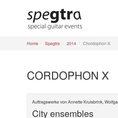
Skip
to
main
content
Home
Spegtra
2014
Chordophon X
CORDOPHON X
Auftragswerke von Annette Kruisbrink, Wolf
City ensembles