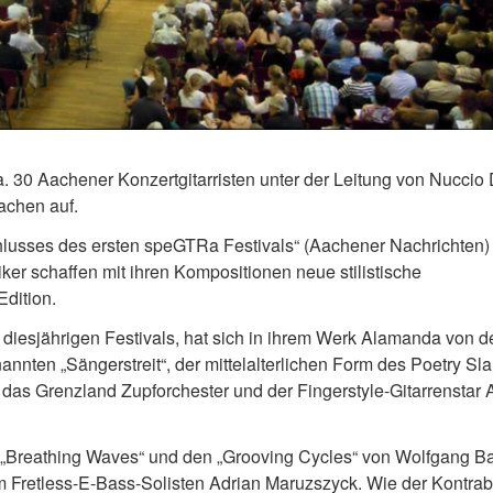
a. 30 Aachener Konzertgitarristen unter der Leitung von Nuccio
achen auf.
chlusses des ersten speGTRa Festivals“ (Aachener Nachrichten
er schaffen mit ihren Kompositionen neue stilistische
dition.
 diesjährigen Festivals, hat sich in ihrem Werk Alamanda von d
nnten „Sängerstreit“, der mittelalterlichen Form des Poetry Sl
 das Grenzland Zupforchester und der Fingerstyle-Gitarrenstar
it „Breathing Waves“ und den „Grooving Cycles“ von Wolfgang Ba
etless-E-Bass-Solisten Adrian Maruzszyck. Wie der Kontrab