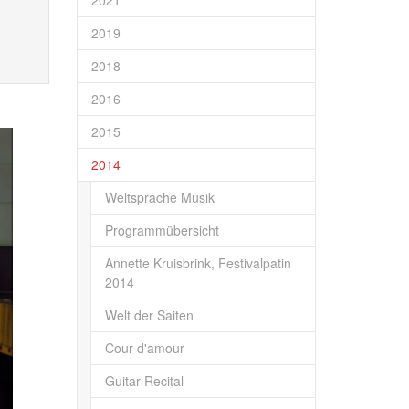
2021
2019
2018
2016
2015
2014
Weltsprache Musik
Programmübersicht
Annette Kruisbrink, Festivalpatin
2014
Welt der Saiten
Cour d'amour
Guitar Recital