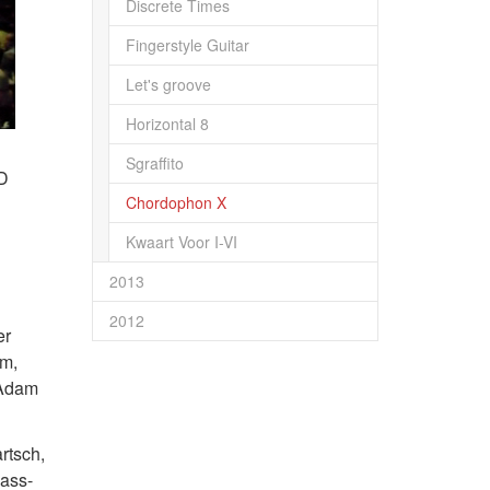
Discrete Times
Fingerstyle Guitar
Let's groove
Horizontal 8
Sgraffito
 D
Chordophon X
)
Kwaart Voor I-VI
2013
2012
er
am,
 Adam
rtsch,
ass-