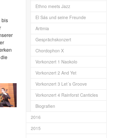
Ethno meets Jazz
El Sás und seine Freunde
 bis
r
Aritmia
nserer
Gesprächskonzert
er
Werken
Chordophon X
 die
Vorkonzert 1 Naokolo
Vorkonzert 2 And Yet
Vorkonzert 3 Let´s Groove
Vorkonzert 4 Rainforst Canticles
Biografien
2016
2015