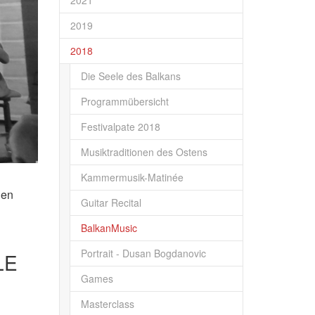
2021
2019
2018
Die Seele des Balkans
Programmübersicht
Festivalpate 2018
Musiktraditionen des Ostens
Kammermusik-Matinée
hen
Guitar Recital
BalkanMusic
Portrait - Dusan Bogdanovic
LE
Games
Masterclass