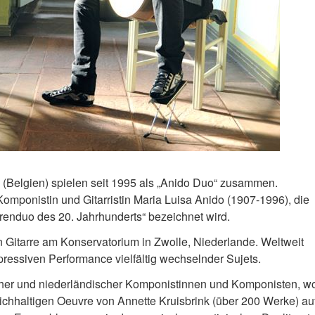
s (Belgien) spielen seit 1995 als „Anido Duo“ zusammen.
omponistin und Gitarristin Maria Luisa Anido (1907-1996), die
rrenduo des 20. Jahrhunderts“ bezeichnet wird.
n Gitarre am Konservatorium in Zwolle, Niederlande. Weltweit
pressiven Performance vielfältig wechselnder Sujets.
cher und niederländischer Komponistinnen und Komponisten, w
chhaltigen Oeuvre von Annette Kruisbrink (über 200 Werke) a