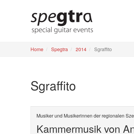
Skip
to
main
content
Home
Spegtra
2014
Sgraffito
Sgraffito
Musiker und Musikerinnen der regionalen Sz
Kammermusik von Ann