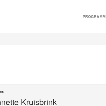
PROGRAMM
ene
ette Kruisbrink