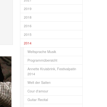
2021
2019
2018
2016
2015
2014
Weltsprache Musik
Programmübersicht
Annette Kruisbrink, Festivalpatin
2014
Welt der Saiten
Cour d'amour
Guitar Recital