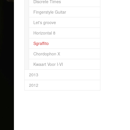
Discrete Times
Fingerstyle Guitar
Let's groove
Horizontal 8
Sgraffito
Chordophon X
Kwaart Voor I-VI
2013
2012