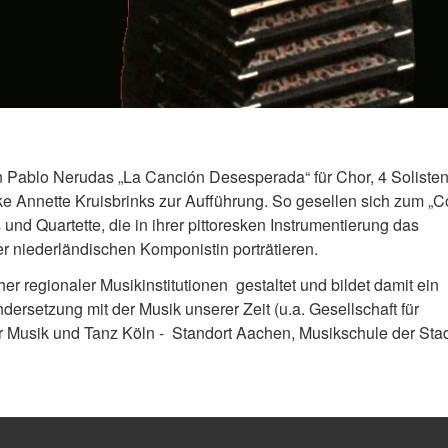
 Pablo Nerudas „La Canción Desesperada“ für Chor, 4 Soliste
ke Annette Kruisbrinks zur Aufführung. So gesellen sich zum „C
 und Quartette, die in ihrer pittoresken Instrumentierung das
r niederländischen Komponistin porträtieren.
 regionaler Musikinstitutionen gestaltet und bildet damit ein
ersetzung mit der Musik unserer Zeit (u.a. Gesellschaft für
r Musik und Tanz Köln - Standort Aachen, Musikschule der Sta