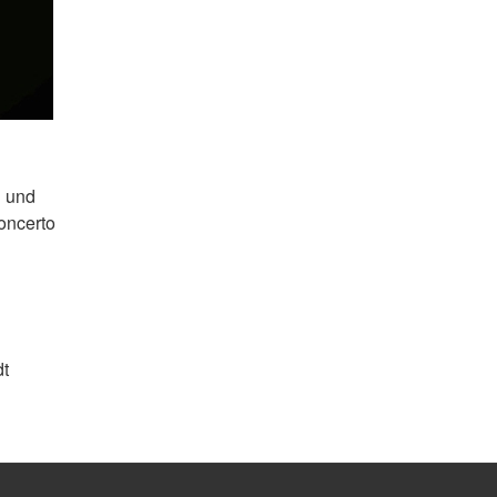
n und
oncerto
dt