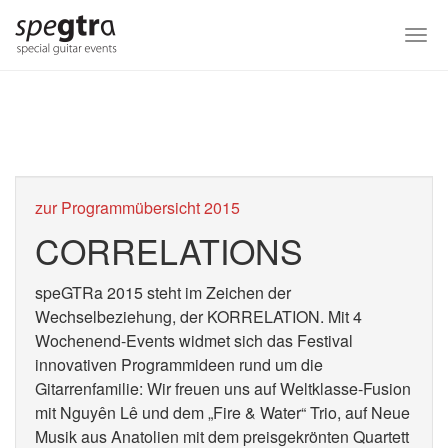
Skip
to
Togg
main
navi
content
zur Programmübersicht 2015
CORRELATIONS
speGTRa 2015 steht im Zeichen der
Wechselbeziehung, der KORRELATION. Mit 4
Wochenend-Events widmet sich das Festival
innovativen Programmideen rund um die
Gitarrenfamilie: Wir freuen uns auf Weltklasse-Fusion
mit Nguyên Lê und dem „Fire & Water“ Trio, auf Neue
Musik aus Anatolien mit dem preisgekrönten Quartett