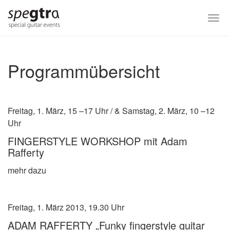
Skip
to
Togg
main
navi
content
Programmübersicht
Freitag, 1. März, 15 –17 Uhr / & Samstag, 2. März, 10 –12
Uhr
FINGERSTYLE WORKSHOP mit Adam
Rafferty
mehr dazu
Freitag, 1. März 2013, 19.30 Uhr
ADAM RAFFERTY „Funky fingerstyle guitar