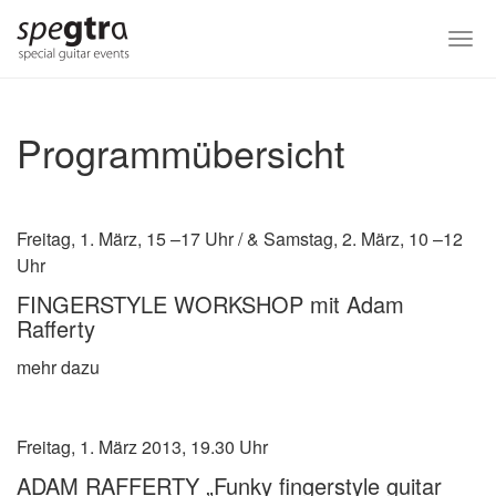
Skip
to
Togg
main
navi
content
Programmübersicht
Freitag, 1. März, 15 –17 Uhr / & Samstag, 2. März, 10 –12
Uhr
FINGERSTYLE WORKSHOP mit Adam
Rafferty
mehr dazu
Freitag, 1. März 2013, 19.30 Uhr
ADAM RAFFERTY „Funky fingerstyle guitar