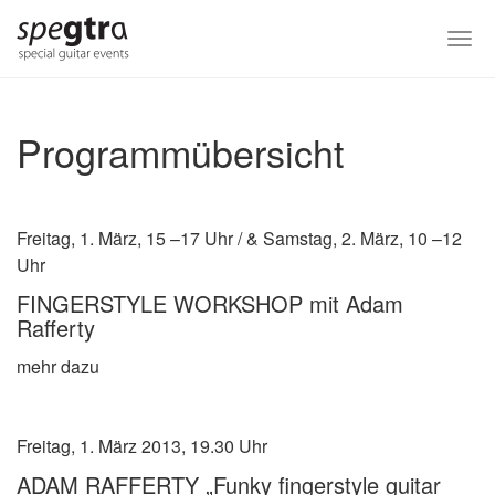
Skip
to
Togg
main
navi
content
Programmübersicht
Freitag, 1. März, 15 –17 Uhr / & Samstag, 2. März, 10 –12
Uhr
FINGERSTYLE WORKSHOP mit Adam
Rafferty
mehr dazu
Freitag, 1. März 2013, 19.30 Uhr
ADAM RAFFERTY „Funky fingerstyle guitar