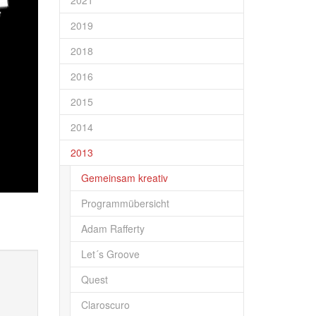
2021
2019
2018
2016
2015
2014
2013
Gemeinsam kreativ
Programmübersicht
Adam Rafferty
Let´s Groove
Quest
Claroscuro