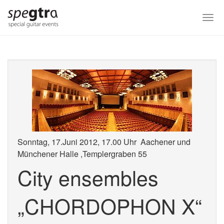
Skip
to
Togg
main
navi
content
Sonntag, 17.Juni 2012, 17.00 Uhr Aachener und
Münchener Halle ,Templergraben 55
City ensembles
„CHORDOPHON X“