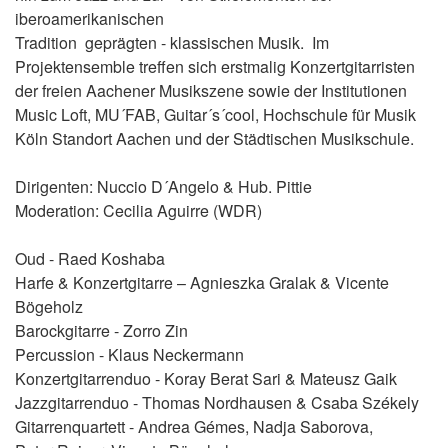
iberoamerikanischen
Tradition geprägten - klassischen Musik. Im
Projektensemble treffen sich erstmalig Konzertgitarristen
der freien Aachener Musikszene sowie der Institutionen
Music Loft, MU´FAB, Guitar´s´cool, Hochschule für Musik
Köln Standort Aachen und der Städtischen Musikschule.
Dirigenten: Nuccio D´Angelo & Hub. Pittie
Moderation: Cecilia Aguirre (WDR)
Oud - Raed Koshaba
Harfe & Konzertgitarre – Agnieszka Gralak & Vicente
Bögeholz
Barockgitarre - Zorro Zin
Percussion - Klaus Neckermann
Konzertgitarrenduo - Koray Berat Sari & Mateusz Gaik
Jazzgitarrenduo - Thomas Nordhausen & Csaba Székely
Gitarrenquartett - Andrea Gémes, Nadja Saborova,