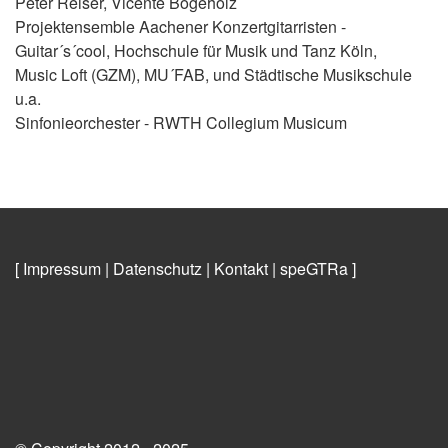
Peter Reiser, Vicente Bögeholz
Projektensemble Aachener Konzertgitarristen -
Guitar´s´cool, Hochschule für Musik und Tanz Köln,
Music Loft (GZM), MU´FAB, und Städtische Musikschule
u.a.
Sinfonieorchester - RWTH Collegium Musicum
[ Impressum
|
Datenschutz
|
Kontakt
|
speGTRa
]