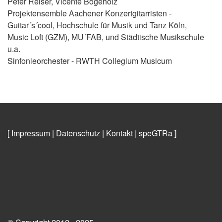
Peter Reiser, Vicente Bögeholz
Projektensemble Aachener Konzertgitarristen -
Guitar´s´cool, Hochschule für Musik und Tanz Köln,
Music Loft (GZM), MU´FAB, und Städtische Musikschule
u.a.
Sinfonieorchester - RWTH Collegium Musicum
[ Impressum
|
Datenschutz
|
Kontakt
|
speGTRa
]