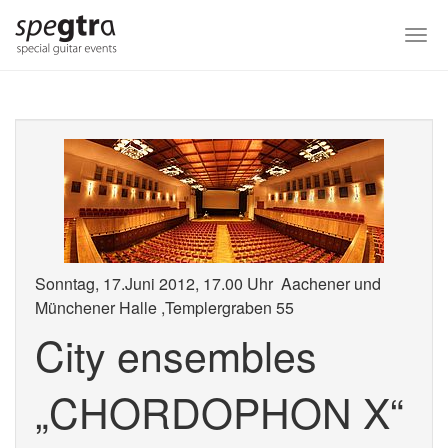
Skip
to
Togg
main
navi
content
Sonntag, 17.Juni 2012, 17.00 Uhr Aachener und
Münchener Halle ,Templergraben 55
City ensembles
„CHORDOPHON X“