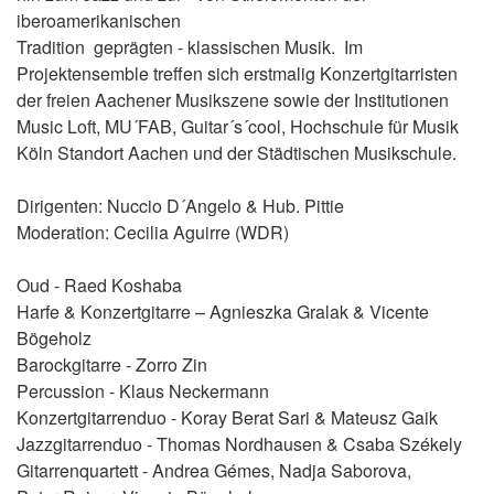
iberoamerikanischen
Tradition geprägten - klassischen Musik. Im
Projektensemble treffen sich erstmalig Konzertgitarristen
der freien Aachener Musikszene sowie der Institutionen
Music Loft, MU´FAB, Guitar´s´cool, Hochschule für Musik
Köln Standort Aachen und der Städtischen Musikschule.
Dirigenten: Nuccio D´Angelo & Hub. Pittie
Moderation: Cecilia Aguirre (WDR)
Oud - Raed Koshaba
Harfe & Konzertgitarre – Agnieszka Gralak & Vicente
Bögeholz
Barockgitarre - Zorro Zin
Percussion - Klaus Neckermann
Konzertgitarrenduo - Koray Berat Sari & Mateusz Gaik
Jazzgitarrenduo - Thomas Nordhausen & Csaba Székely
Gitarrenquartett - Andrea Gémes, Nadja Saborova,