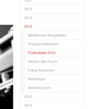
2021
2019
2018
2016
Mediterrane Klangwelten
Programmübersicht
Festivalpate 2016
Aachen Sáz Forum
Fokus Katalonien
Workshops
Sonderkonzert
2015
2014