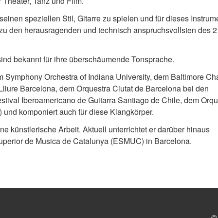
Theater, Tanz und Film.
inen speziellen Stil, Gitarre zu spielen und für dieses Instrum
 zu den herausragenden und technisch anspruchsvollsten des 2
ind bekannt für ihre überschäumende Tonsprache.
 dem Symphony Orchestra of Indiana University, dem Baltimore C
Lliure Barcelona, dem Orquestra Ciutat de Barcelona bei den
tival Iberoamericano de Guitarra Santiago de Chile, dem Orqu
 und komponiert auch für diese Klangkörper.
künstlerische Arbeit. Aktuell unterrichtet er darüber hinaus
perior de Musica de Catalunya (ESMUC) in Barcelona.
©