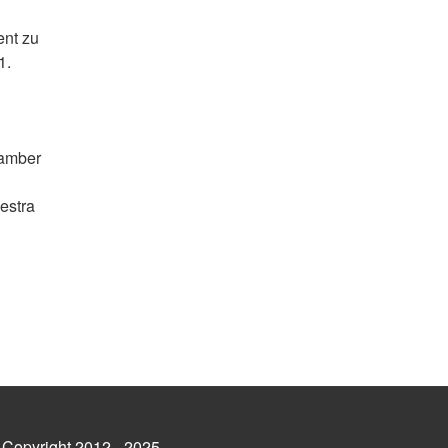
ent zu
1.
hamber
estra
 Copyright 2012 - 2025