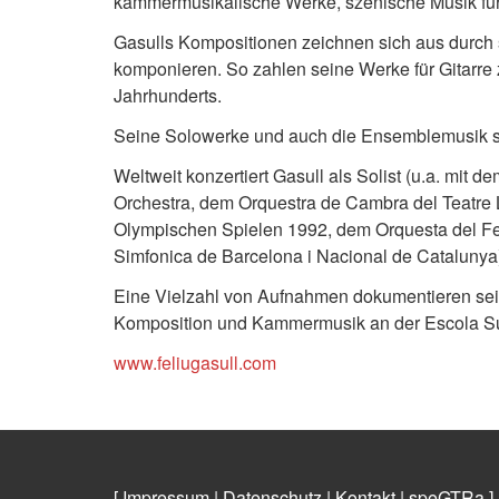
kammermusikalische Werke, szenische Musik für 
Gasulls Kompositionen zeichnen sich aus durch se
komponieren. So zahlen seine Werke für Gitarre
Jahrhunderts.
Seine Solowerke und auch die Ensemblemusik s
Weltweit konzertiert Gasull als Solist (u.a. mit
Orchestra, dem Orquestra de Cambra del Teatre 
Olympischen Spielen 1992, dem Orquesta del Fes
Simfonica de Barcelona i Nacional de Catalunya)
Eine Vielzahl von Aufnahmen dokumentieren seine 
Komposition und Kammermusik an der Escola Su
www.feliugasull.com
[ Impressum
|
Datenschutz
|
Kontakt
|
speGTRa
]