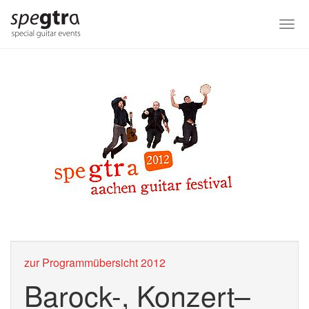
Skip
to
Togg
main
navi
content
zur Programmübersicht 2012
Barock-, Konzert–