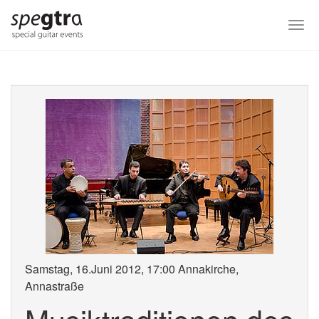
Skip
to
Togg
main
navi
content
Samstag, 16.Juni 2012, 17:00 Annakirche,
Annastraße