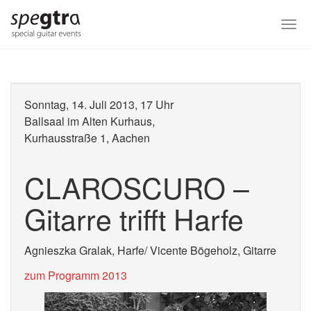
Skip
to
Togg
main
navi
content
Sonntag, 14. Juli 2013, 17 Uhr
Ballsaal im Alten Kurhaus,
Kurhausstraße 1, Aachen
CLAROSCURO –
Gitarre trifft Harfe
Agnieszka Gralak, Harfe/ Vicente Bögeholz, Gitarre
zum Programm 2013