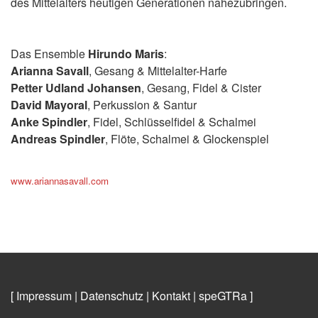
des Mittelalters heutigen Generationen nahezubringen.
Das Ensemble
Hirundo Maris
:
Arianna Savall
, Gesang & Mittelalter-Harfe
Petter Udland Johansen
, Gesang, Fidel & Cister
David Mayoral
, Perkussion & Santur
Anke Spindler
, Fidel, Schlüsselfidel & Schalmei
Andreas
Spindler
, Flöte, Schalmei & Glockenspiel
www.ariannasavall.com
[ Impressum
|
Datenschutz
|
Kontakt
|
speGTRa
]