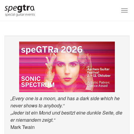
Skip
to
Togg
main
navi
content
„Every one is a moon, and has a dark side which he
never shows to anybody.“
„Jeder ist ein Mond und besitzt eine dunkle Seite, die
er niemandem zeigt.“
Mark Twain