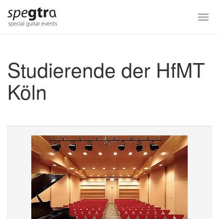
Skip
to
Togg
main
navi
content
Studierende der HfMT
Köln